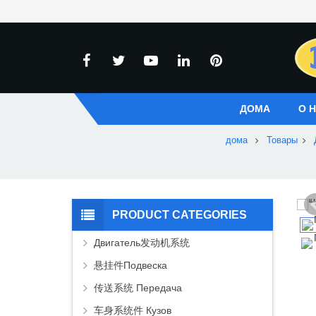
ДОМА
О 
дома
Товары
PRODUCT CATEGORIES
Двигатель发动机系统
悬挂件Подвеска
传送系统 Передача
车身系统件 Кузов