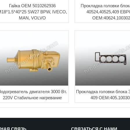
Гайка OEM 5010262936
Прокладка головки бло
18*1.5*40*25 SW27 BPW, IVECO,
40524,40525,409 ЕВР
MAN, VOLVO
OEM:40624.10030
одогреватель двигателя 3000 Вт.
Прокладка головки блока 
220V Стабильное нагревание
409 OEM:405.10030
НАЯ СВЯЗЬ
СВЯЗАТЬСЯ С НАМИ