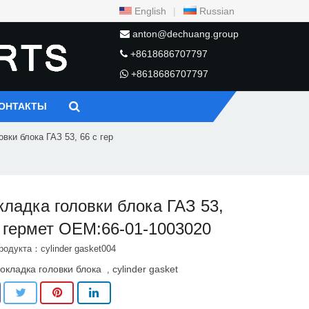
English
|
Russian
anton@dechuang.group
+8618686707797
+8618686707797
ОНТАКТЫ
вки блока ГАЗ 53, 66 с гер
кладка головки блока ГАЗ 53,
с гермет OEM:66-01-1003020
родукта：cylinder gasket004
окладка головки блока
cylinder gasket
,