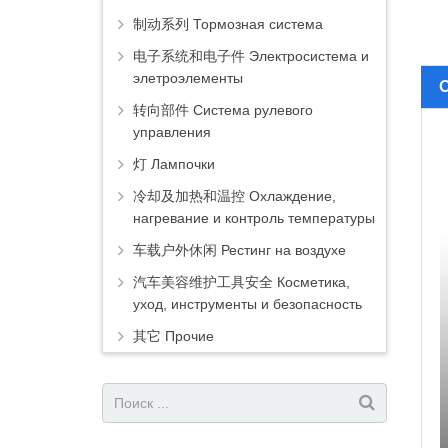
制动系列 Тормозная система
电子系统和电子件 Электросистема и
элетроэлементы
转向部件 Система рулевого
управления
灯 Лампочки
冷却及加热和温控 Охлаждение,
нагревание и контроль температуры
车载户外休闲 Рестинг на воздухе
汽车美容维护工具安全 Косметика,
уход, инструменты и безопасность
其它 Прочие