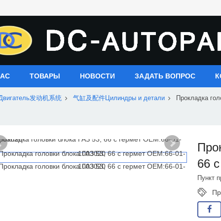
НАС
ТОВАРЫ
НОВОСТИ
ЗАДАТЬ ВОПРОС
К
Двигатель发动机系统
气缸及配件Цилиндры и детали
Прокладка голо
Про
66 
Пункт п
Пр