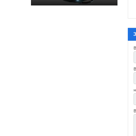
В
В
н
В